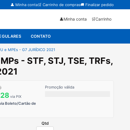
👤 Minha conta
🛒 Carrinho de compras
🚚 Finalizar pedido
👤
Minha conta
🛒
Carrinho
EGULARES
CONTATO
PU e MPEs - G7 JURÍDICO 2021
Ps - STF, STJ, TSE, TRFs,
2021
9
Promoção válida
,28
via PIX
via Boleto/Cartão de
Qtd