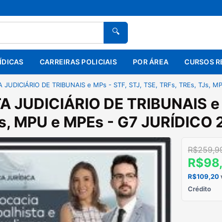
🔍
ÍDICAS
CARREIRAS POLICIAIS
POR ÁREA
CURSOS R
 JUDICIÁRIO DE TRIBUNAIS e MPs - STF, STJ, TSE, TRFs, TREs, TJs, M
 JUDICIÁRIO DE TRIBUNAIS e M
s, MPU e MPEs - G7 JURÍDICO 
R$259,9
R$98
R$109,20
Crédito