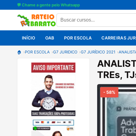
💬 Chame a gente pelo Whatsapp
INÍCIO
OAB
POR ESCOLA
CARREIRAS JUR
🏠
POR ESCOLA
G7 JURIDICO
G7 JURÍDICO 2021
ANALISTA
ANALISTA
TREs, TJ
- 58%