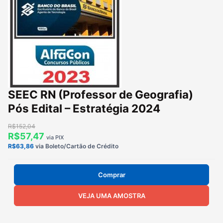
SEEC RN (Professor de Geografia)
Pós Edital – Estratégia 2024
R$152,04
R$57,47
via PIX
R$63,86
via Boleto/Cartão de Crédito
Comprar
VEJA UMA AMOSTRA