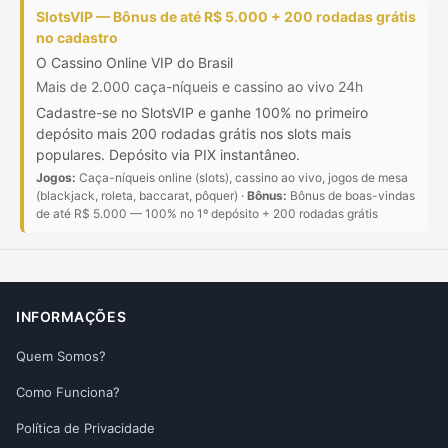
SlotsVIP — Bônus de até R$ 5.000 + 200 rodadas grátis
no cadastro
O Cassino Online VIP do Brasil
Mais de 2.000 caça-níqueis e cassino ao vivo 24h
Cadastre-se no SlotsVIP e ganhe 100% no primeiro
depósito mais 200 rodadas grátis nos slots mais
populares. Depósito via PIX instantâneo.
Jogos:
Caça-níqueis online (slots), cassino ao vivo, jogos de mesa
(blackjack, roleta, baccarat, pôquer) ·
Bônus:
Bônus de boas-vindas
de até R$ 5.000 — 100% no 1º depósito + 200 rodadas grátis
INFORMAÇÕES
Quem Somos?
Como Funciona?
Política de Privacidade