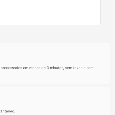
IX processados em menos de 3 minutos, sem taxas e sem
tantâneo.