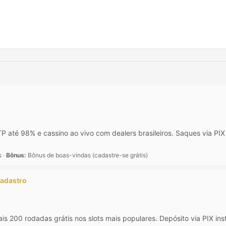
 até 98% e cassino ao vivo com dealers brasileiros. Saques via P
s ·
Bônus:
Bônus de boas-vindas (cadastre-se grátis)
cadastro
s 200 rodadas grátis nos slots mais populares. Depósito via PIX ins