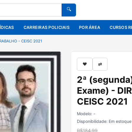
🔍
ÍDICAS
CARREIRAS POLICIAIS
POR ÁREA
CURSOS R
 TRABALHO - CEISC 2021
♥
⇄
2ª (segunda)
Exame) - DI
CEISC 2021
Modelo: -
Disponibilidade: Em estoque
R$184,99