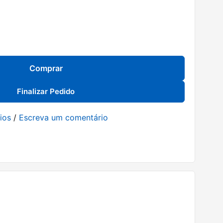
Comprar
Finalizar Pedido
ios
/
Escreva um comentário