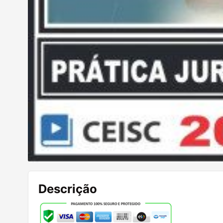
Descrição