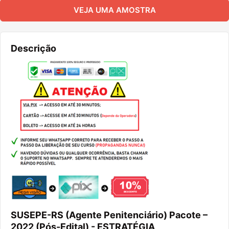
VEJA UMA AMOSTRA
Descrição
SUSEPE-RS (Agente Penitenciário) Pacote –
2022 (Pós-Edital) - ESTRATÉGIA