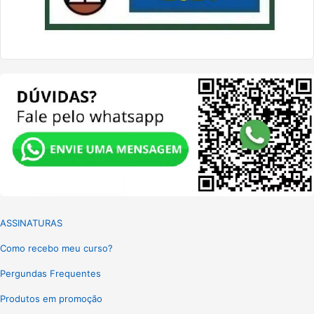
ASSINATURAS
Como recebo meu curso?
Pergundas Frequentes
Produtos em promoção