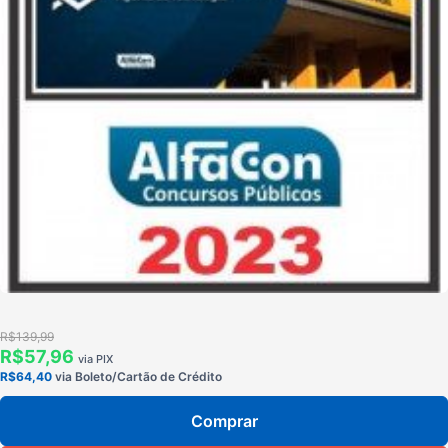
R$139,99
R$57,96
via PIX
R$64,40
via Boleto/Cartão de Crédito
Comprar