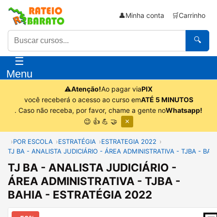
👤
Minha conta
🛒
Carrinho
🔍
☰
Menu
⚠
Atenção!
Ao pagar via
PIX
você receberá o acesso ao curso em
ATÉ 5 MINUTOS
. Caso não receba, por favor, chame a gente no
Whatsapp!
😉 👍 💪 🤝
×
POR ESCOLA
ESTRATÉGIA
ESTRATEGIA 2022
TJ BA - ANALISTA JUDICIÁRIO - ÁREA ADMINISTRATIVA - TJBA - BAH
TJ BA - ANALISTA JUDICIÁRIO -
ÁREA ADMINISTRATIVA - TJBA -
BAHIA - ESTRATÉGIA 2022