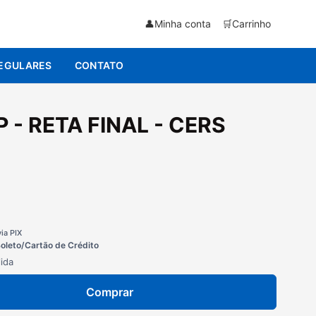
👤
Minha conta
🛒
Carrinho
EGULARES
CONTATO
 - RETA FINAL - CERS
via PIX
Boleto/Cartão de Crédito
ida
Comprar