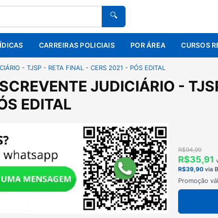
🔍
ÍDICAS
CARREIRAS POLICIAIS
POR ÁREA
CURSOS R
IÁRIO - TJSP - RETA FINAL - CERS 2021 - PÓS EDITAL
ESCREVENTE JUDICIÁRIO - TJSP
PÓS EDITAL
R$94,99
R$35,91
R$39,90
via 
Promoção vál