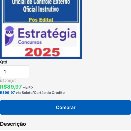
Qtd
R$238,02
R$89,97
via PIX
R$99,97
via Boleto/Cartão de Crédito
Comprar
Descrição