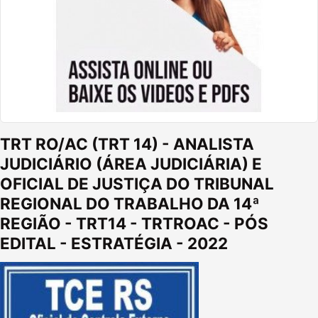
TRT RO/AC (TRT 14) - ANALISTA
JUDICIÁRIO (ÁREA JUDICIÁRIA) E
OFICIAL DE JUSTIÇA DO TRIBUNAL
REGIONAL DO TRABALHO DA 14ª
REGIÃO - TRT14 - TRTROAC - PÓS
EDITAL - ESTRATÉGIA - 2022