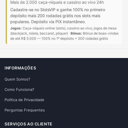
Mais de 2.000 caça-níqueis e cassino ao vivo 24h
Cadastre-se no SlotsVIP e ganhe 100% no primeiro
depósito mais 200 rodadas grátis nos slots mais
populares. Depósito via PIX instantâneo.
Jogos:
Caça-níqueis online (slots), cassino ao vivo, jogos de mesa
(blackjack, roleta, baccarat, pôquer) ·
Bônus:
Bônus de boas-vindas
de até R$ 5.000 — 100% no 1º depósito + 200 rodadas grátis
INFORMAÇÕES
Quem Somos?
Como Funciona?
Política de Privacidade
Perguntas Frequentes
SERVIÇOS AO CLIENTE