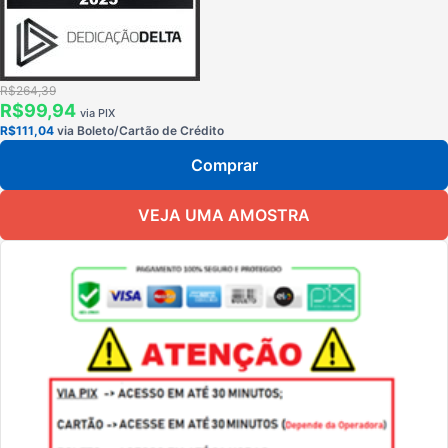
R$264,39
R$99,94
via PIX
R$111,04
via Boleto/Cartão de Crédito
Comprar
VEJA UMA AMOSTRA