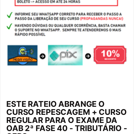
ESTE RATEIO ABRANGE O
CURSO REPESCAGEM + CURSO
REGULAR PARA O EXAME DA
OAB 2ª FASE 40 - TRIBUTÁRIO -