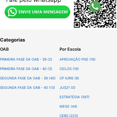
Categorias
OAB
Por Escola
PRIMEIRA FASE DA OAB - 39 (2)
APROVAÇÃO PGE (16)
PRIMEIRA FASE DA OAB - 40 (3)
CICLOS (19)
SEGUNDA FASE DA OAB - 39 (40)
CP IURIS (8)
SEGUNDA FASE DA OAB - 40 (13)
JUS21 (0)
ESTRATÉGIA (597)
MEGE (44)
CERS (223)