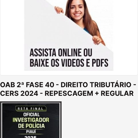
OAB 2ª FASE 40 - DIREITO TRIBUTÁRIO -
CERS 2024 - REPESCAGEM + REGULAR