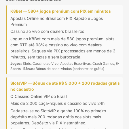
K8Bet — 580+ jogos premium com PIX em minutos
Apostas Online no Brasil com PIX Rápido e Jogos
Premium
Cassino ao vivo com dealers brasileiros
Jogue no K8Bet com mais de 580 jogos premium, slots
com RTP até 98% e cassino ao vivo com dealers
brasileiros. Saques via PIX processados em menos de 3
minutos, sem taxas e sem burocracia.
Jogos:
Slots, Cassino ao Vivo, Apostas Esportivas, Crash Games, E-
Sports ·
Bônus:
Bônus de boas-vindas (cadastre-se grátis)
SlotsVIP — Bônus de até R$ 5.000 + 200 rodadas grátis
no cadastro
O Cassino Online VIP do Brasil
Mais de 2.000 caça-níqueis e cassino ao vivo 24h
Cadastre-se no SlotsVIP e ganhe 100% no primeiro
depósito mais 200 rodadas grátis nos slots mais
populares. Depósito via PIX instantâneo.