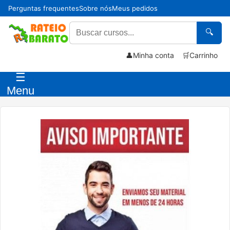
Perguntas frequentes
Sobre nós
Meus pedidos
🔍
👤
Minha conta
🛒
Carrinho
☰
Menu