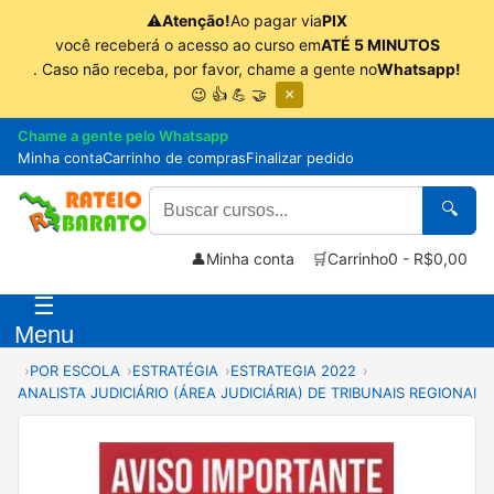
⚠
Atenção!
Ao pagar via
PIX
você receberá o acesso ao curso em
ATÉ 5 MINUTOS
. Caso não receba, por favor, chame a gente no
Whatsapp!
😉 👍 💪 🤝
×
Chame a gente pelo Whatsapp
Minha conta
Carrinho de compras
Finalizar pedido
🔍
👤
Minha conta
🛒
Carrinho
0 - R$0,00
☰
Menu
POR ESCOLA
ESTRATÉGIA
ESTRATEGIA 2022
ANALISTA JUDICIÁRIO (ÁREA JUDICIÁRIA) DE TRIBUNAIS REGIONAIS 