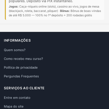
populares. Depósito via PIX instantâneo.
Jogos:
Caça-níqueis online (slots), cassino ao vivo, jogos de mesa
(blackjack, roleta, baccarat, pôquer) ·
Bônus:
Bônus de boas-vindas
de até R$ 5.000 — 100% no 1º depósito + 200 rodadas grátis
INFORMAÇÕES
Quem somos?
Como recebo meu curso?
Política de privacidade
Pergundas Frequentes
SERVIÇOS AO CLIENTE
Entre em contato
Mapa do site