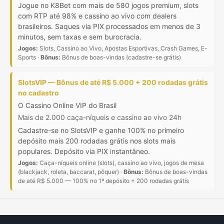
Jogue no K8Bet com mais de 580 jogos premium, slots
com RTP até 98% e cassino ao vivo com dealers
brasileiros. Saques via PIX processados em menos de 3
minutos, sem taxas e sem burocracia.
Jogos:
Slots, Cassino ao Vivo, Apostas Esportivas, Crash Games, E-
Sports ·
Bônus:
Bônus de boas-vindas (cadastre-se grátis)
SlotsVIP — Bônus de até R$ 5.000 + 200 rodadas grátis
no cadastro
O Cassino Online VIP do Brasil
Mais de 2.000 caça-níqueis e cassino ao vivo 24h
Cadastre-se no SlotsVIP e ganhe 100% no primeiro
depósito mais 200 rodadas grátis nos slots mais
populares. Depósito via PIX instantâneo.
Jogos:
Caça-níqueis online (slots), cassino ao vivo, jogos de mesa
(blackjack, roleta, baccarat, pôquer) ·
Bônus:
Bônus de boas-vindas
de até R$ 5.000 — 100% no 1º depósito + 200 rodadas grátis