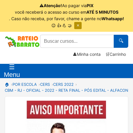
⚠
Atenção!
Ao pagar via
PIX
você receberá o acesso ao curso em
ATÉ 5 MINUTOS
. Caso não receba, por favor, chame a gente no
Whatsapp!
😉 👍 💪 🤝
×
🔍
👤
Minha conta
🛒
Carrinho
☰
Menu
🏠
POR ESCOLA
CERS
CERS 2022
CBM - RJ - OFICIAL - 2022 - RETA FINAL - PÓS EDITAL - ALFACON