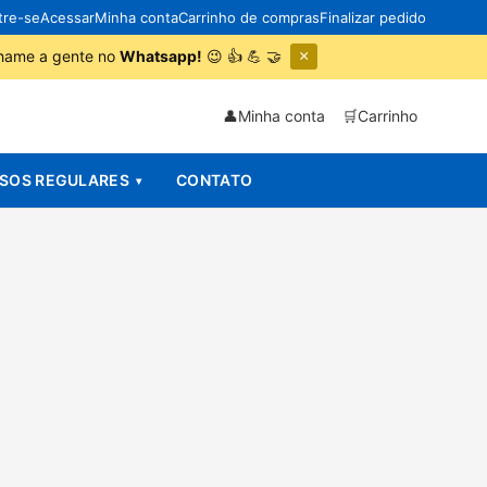
tre-se
Acessar
Minha conta
Carrinho de compras
Finalizar pedido
 chame a gente no
Whatsapp!
😉 👍 💪 🤝
×
👤
Minha conta
🛒
Carrinho
SOS REGULARES
CONTATO