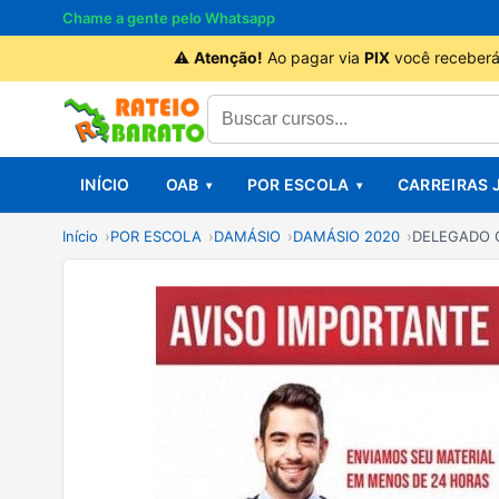
Chame a gente pelo Whatsapp
⚠
Atenção!
Ao pagar via
PIX
você receberá
INÍCIO
OAB
POR ESCOLA
CARREIRAS 
Início
POR ESCOLA
DAMÁSIO
DAMÁSIO 2020
DELEGADO C