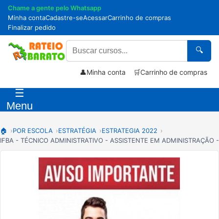
Chame a gente pelo Whatsapp
Minha conta
Cadastre-se
Acessar
Carrinho de compras
Finalizar pedido
🔍
👤
Minha conta
🛒
Carrinho de compras
☰
Menu
🏠
POR ESCOLA
ESTRATÉGIA
ESTRATEGIA 2022
IFBA - TÉCNICO ADMINISTRATIVO - ASSISTENTE EM ADMINISTRAÇÃO -