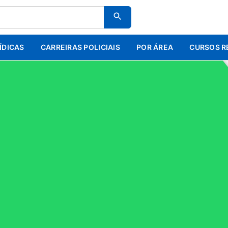
ÍDICAS
CARREIRAS POLICIAIS
POR ÁREA
CURSOS R
DVOGADO DA UNIÃO - PÓS EDITAL - PACOTE COMPLETO - ESTRATEGIA
DVOGADO DA UNIÃO - PÓS EDITA
GIA 2023
R$264,53
R$99,99
via PIX
R$111,10
via Boleto/C
Promoção válida