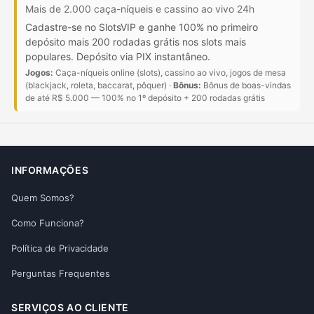
Mais de 2.000 caça-níqueis e cassino ao vivo 24h
Cadastre-se no SlotsVIP e ganhe 100% no primeiro
depósito mais 200 rodadas grátis nos slots mais
populares. Depósito via PIX instantâneo.
Jogos:
Caça-níqueis online (slots), cassino ao vivo, jogos de mesa
(blackjack, roleta, baccarat, pôquer) ·
Bônus:
Bônus de boas-vindas
de até R$ 5.000 — 100% no 1º depósito + 200 rodadas grátis
INFORMAÇÕES
Quem Somos?
Como Funciona?
Política de Privacidade
Perguntas Frequentes
SERVIÇOS AO CLIENTE