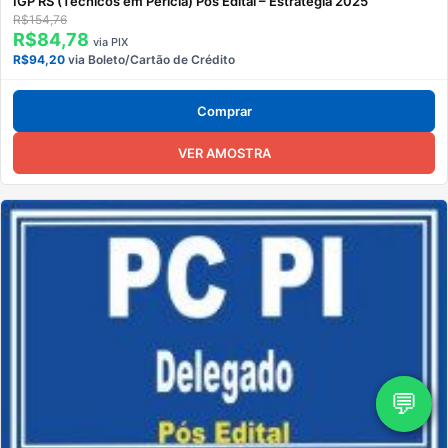
IGP RS (Técnicos em Perícia) Pós Edital – Estratégia 2025
R$154,76
R$84,78
via PIX
R$94,20
via Boleto/Cartão de Crédito
Comprar
VER AMOSTRA
💬