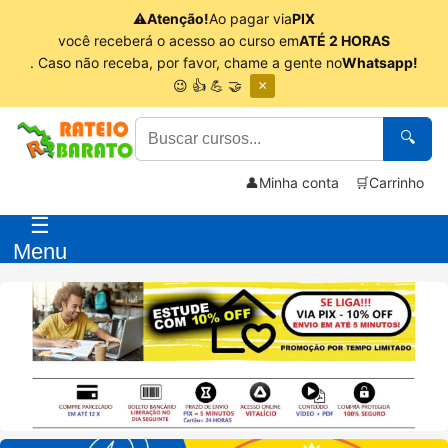
⚠
Atenção!
Ao pagar via
PIX
você receberá o acesso ao curso em
ATÉ 2 HORAS
. Caso não receba, por favor, chame a gente no
Whatsapp!
😉 👍 💪 🤝
×
🔍
👤
Minha conta
🛒
Carrinho
☰
Menu