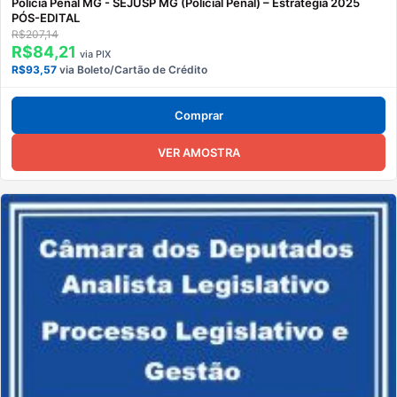
Polícia Penal MG - SEJUSP MG (Policial Penal) – Estratégia 2025
PÓS-EDITAL
R$207,14
R$84,21
via PIX
R$93,57
via Boleto/Cartão de Crédito
Comprar
VER AMOSTRA