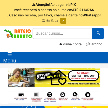
⚠
Atenção!
Ao pagar via
PIX
você receberá o acesso ao curso em
ATÉ 2 HORAS
. Caso não receba, por favor, chame a gente no
Whatsapp!
😉 👍 💪 🤝
×
🔍
👤
Minha conta
🛒
Carrinho
☰
Menu