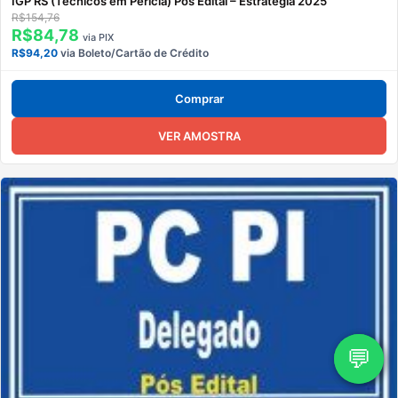
IGP RS (Técnicos em Perícia) Pós Edital – Estratégia 2025
R$154,76
R$84,78
via PIX
R$94,20
via Boleto/Cartão de Crédito
Comprar
VER AMOSTRA
💬