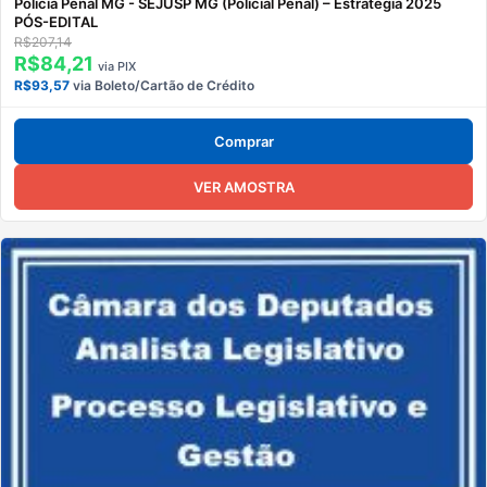
Polícia Penal MG - SEJUSP MG (Policial Penal) – Estratégia 2025
PÓS-EDITAL
R$207,14
R$84,21
via PIX
R$93,57
via Boleto/Cartão de Crédito
Comprar
VER AMOSTRA