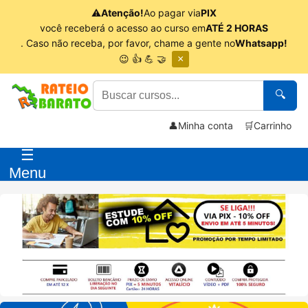
⚠
Atenção!
Ao pagar via
PIX
você receberá o acesso ao curso em
ATÉ 2 HORAS
. Caso não receba, por favor, chame a gente no
Whatsapp!
😉 👍 💪 🤝
×
🔍
👤
Minha conta
🛒
Carrinho
☰
Menu