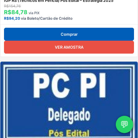
IGP RS (Técnicos em Perícia) Pós Edital – Estratégia 2025
R$154,76
R$84,78
via PIX
R$94,20
via Boleto/Cartão de Crédito
Comprar
VER AMOSTRA
💬