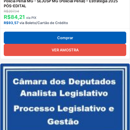
Polícia Penal MG - SEJUSP MG (Policial Penal) – Estratégia 2025
PÓS-EDITAL
R$207,14
R$84,21
via PIX
R$93,57
via Boleto/Cartão de Crédito
Comprar
VER AMOSTRA