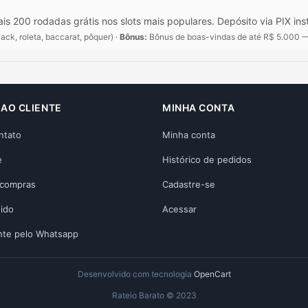
s 200 rodadas grátis nos slots mais populares. Depósito via PIX ins
ack, roleta, baccarat, pôquer) ·
Bônus:
Bônus de boas-vindas de até R$ 5.000 — 
 AO CLIENTE
MINHA CONTA
ntato
Minha conta
e
Histórico de pedidos
 compras
Cadastre-se
dido
Acessar
nte pelo Whatsapp
Desenvolvido com tecnologia
OpenCart
Rateio Barato © 2023