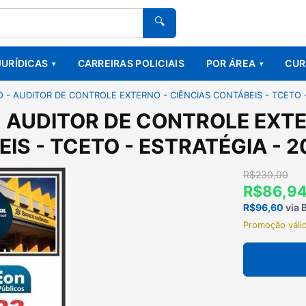
🔍
JURÍDICAS
CARREIRAS POLICIAIS
POR ÁREA
CUR
O - AUDITOR DE CONTROLE EXTERNO - CIÊNCIAS CONTÁBEIS - TCETO -
- AUDITOR DE CONTROLE EXTE
IS - TCETO - ESTRATÉGIA - 2
R$230,00
R$86,9
R$96,60
via 
Promoção váli