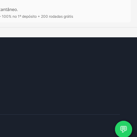
tantâneo.
100% no 1º depósito + 200 rodadas grátis
💬