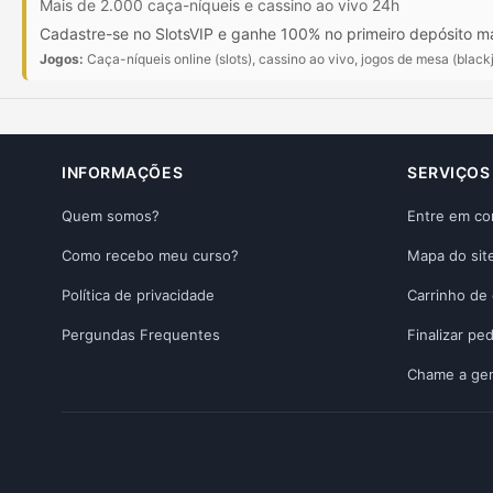
Mais de 2.000 caça-níqueis e cassino ao vivo 24h
Cadastre-se no SlotsVIP e ganhe 100% no primeiro depósito mai
Jogos:
Caça-níqueis online (slots), cassino ao vivo, jogos de mesa (blackj
INFORMAÇÕES
SERVIÇOS
Quem somos?
Entre em co
Como recebo meu curso?
Mapa do sit
Política de privacidade
Carrinho de
Pergundas Frequentes
Finalizar pe
Chame a ge