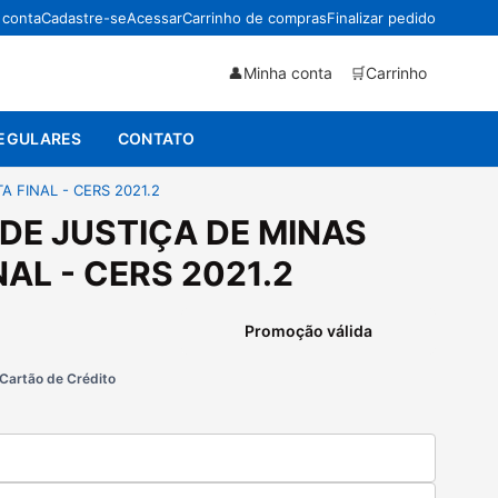
 conta
Cadastre-se
Acessar
Carrinho de compras
Finalizar pedido
👤
Minha conta
🛒
Carrinho
EGULARES
CONTATO
A FINAL - CERS 2021.2
L DE JUSTIÇA DE MINAS
NAL - CERS 2021.2
Promoção válida
/Cartão de Crédito