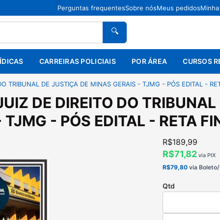
Perguntas frequentes
Sobre nós
Meus pedidos
Minha
🔍
ÍDICAS
CARREIRAS POLICIAIS
POR ÁREA
CURSOS R
 DO TRIBUNAL DE JUSTIÇA DE MINAS GERAIS - TJMG - PÓS EDITAL - RET
 JUIZ DE DIREITO DO TRIBUNA
 TJMG - PÓS EDITAL - RETA FI
R$189,99
R$71,82
via PIX
R$79,80
via Boleto
Qtd