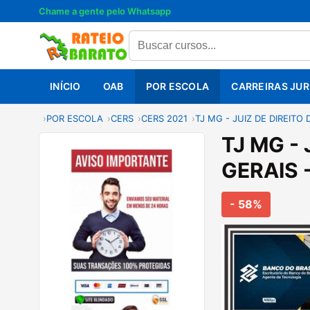
Chame a gente pelo Whatsapp
INÍCIO
OAB
POR ESCOLA
CARREIRAS JUR
POR ESCOLA
CERS
CERS 2021
TJ MG - JUIZ DE DIREITO
TJ MG -
GERAIS -
- 58%